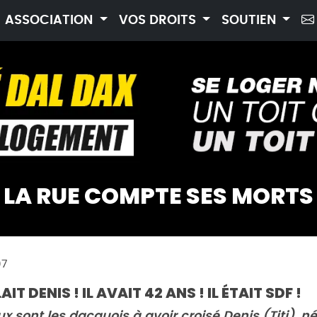
ASSOCIATION
VOS DROITS
SOUTIEN
LA RUE COMPTE SES MORTS
07
AIT DENIS ! IL AVAIT 42 ANS ! IL ÉTAIT SDF !
 sont les dacquois à avoir croisé Denis (Titi), né 