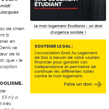
-midi
P Jacques
Le mal-logement Étudiants : un état
pas de chien
d'urgence sociale !
ent à
ener en
SOUTENIR LE DAL :
 Denis se
L'association Droit Au Logement
cœur de la
de Dax a besoin de votre soutien
r, que « le
financier pour garantir son
Exception
indépendance et permettre de
continuer les différentes luttes
contre le mal-logement.
COOLISME.
Faire un don
 de
S’il n’y a
 très