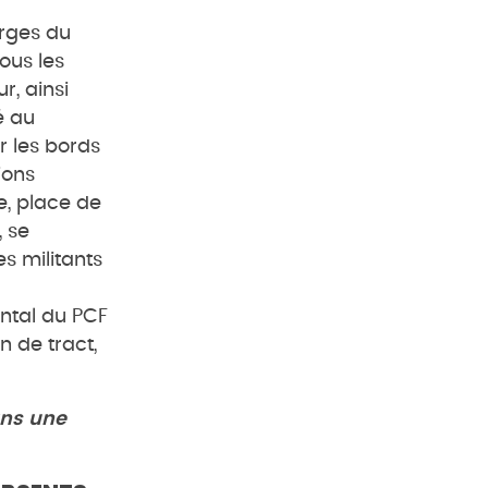
erges du
ous les
r, ainsi
é au
r les bords
ions
e, place de
 se
s militants
ntal du PCF
n de tract,
ns une