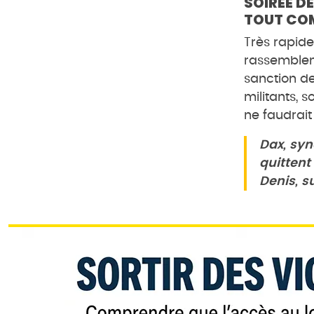
SOIRÉE DE
TOUT COM
Très rapide
rassembleme
sanction de
militants, 
ne faudrait
Dax, syn
quittent
Denis, su