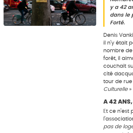
y a 42 a
dans le 
Forté.
Denis Vanki
il n’y étai
nombre de 
forêt, il ai
couchait su
cité dacquo
tour de rue
Culturelle
» 
A 42 ANS,
Et ce n’est
l’association
pas de loge