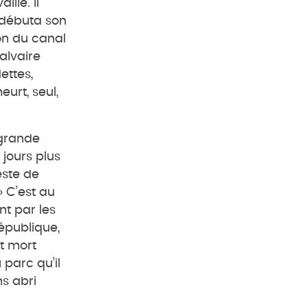
llé. Il
 débuta son
on du canal
calvaire
ettes,
eurt, seul,
 grande
 jours plus
este de
 C’est au
t par les
République,
st mort
 parc qu’il
ns abri