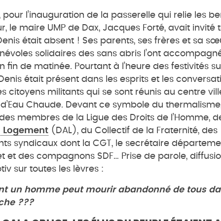
, pour l’inauguration de la passerelle qui relie les b
r, le maire UMP de Dax, Jacques Forté, avait invité t
Denis était absent ! Ses parents, ses frères et sa sœu
névoles solidaires des sans abris l’ont accompagn
n fin de matinée. Pourtant à l’heure des festivités su
 Denis était présent dans les esprits et les conversat
 citoyens militants qui se sont réunis au centre vill
e d’Eau Chaude. Devant ce symbole du thermalisme,
des membres de la Ligue des Droits de l’Homme, de
u Logement
(DAL), du Collectif de la Fraternité, des
nts syndicaux dont la CGT, le secrétaire départeme
t et des compagnons SDF… Prise de parole, diffusio
tiv sur toutes les lèvres :
 un homme peut mourir abandonné de tous da
riche ???