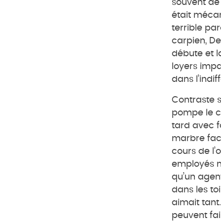
souvent de n
était méca
terrible pa
carpien, De
débute et l
loyers impa
dans l’indi
Contraste sa
pompe le ch
tard avec f
marbre face
cours de l
employés mu
qu’un agent
dans les to
aimait tant.
peuvent fair