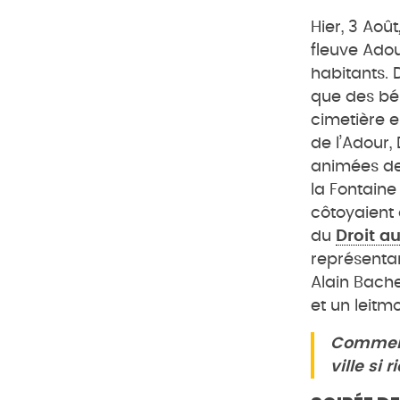
Hier, 3 Août
fleuve Adou
habitants. 
que des bé
cimetière e
de l’Adour,
animées des
la Fontain
côtoyaient 
du
Droit a
représenta
Alain Bache
et un leitmo
Comment
ville si 