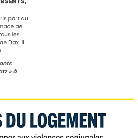
ABSENTS,
ris part au
menace de
tous les
de Dax. Il
.
tants
atz
» à