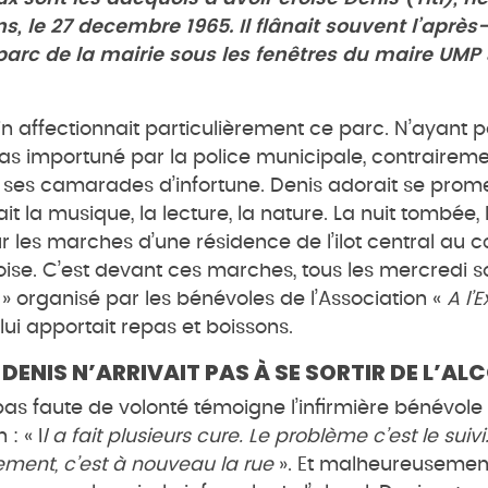
ns, le 27 decembre 1965. Il flânait souvent l’après
parc de la mairie sous les fenêtres du maire UM
n affectionnait particulièrement ce parc. N’ayant 
t pas importuné par la police municipale, contrairem
ses camarades d’infortune. Denis adorait se prom
mait la musique, la lecture, la nature. La nuit tombée,
r les marches d’une résidence de l’ilot central au 
ise. C’est devant ces marches, tous les mercredi soi
 » organisé par les bénévoles de l’Association «
A l’
lui apportait repas et boissons.
 DENIS N’ARRIVAIT PAS À SE SORTIR DE L’AL
 pas faute de volonté témoigne l’infirmière bénévole
 : « I
l a fait plusieurs cure. Le problème c’est le suivi. 
ment, c’est à nouveau la rue
». Et malheureusement