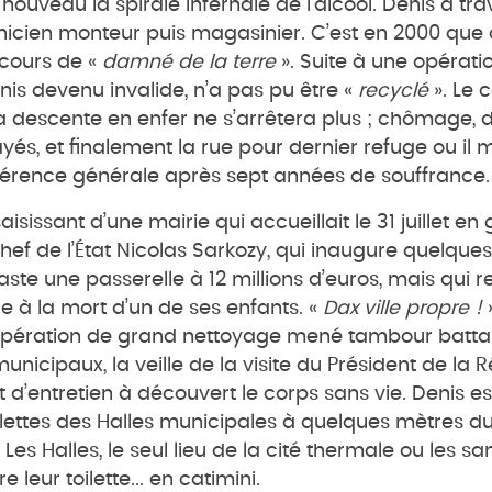
ouveau la spirale infernale de l’alcool. Denis a travai
nicien monteur puis magasinier. C’est en 2000 que
rcours de «
damné de la terre
». Suite à une opérati
nis devenu invalide, n’a pas pu être «
recyclé
». Le 
a descente en enfer ne s’arrêtera plus ; chômage, d
yés, et finalement la rue pour dernier refuge ou il m
fférence générale après sept années de souffrance.
isissant d’une mairie qui accueillait le 31 juillet en
ef de l’État Nicolas Sarkozy, qui inaugure quelques
aste une passerelle à 12 millions d’euros, mais qui r
 à la mort d’un de ses enfants. «
Dax ville propre !
»
’opération de grand nettoyage mené tambour battan
nicipaux, la veille de la visite du Président de la 
 d’entretien à découvert le corps sans vie. Denis e
ilettes des Halles municipales à quelques mètres du
 Les Halles, le seul lieu de la cité thermale ou les sa
e leur toilette... en catimini.